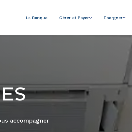
La Banque
Gérer et Payer
Epargner
ES
vous accompagner